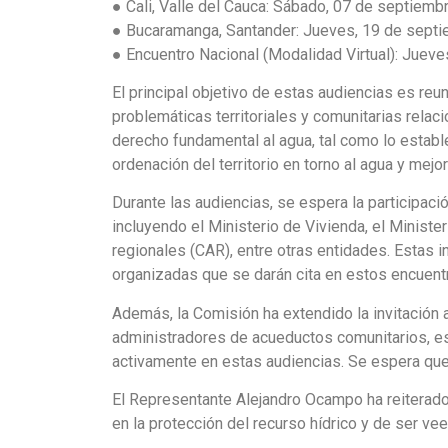
● Cali, Valle del Cauca: Sábado, 07 de septiem
● Bucaramanga, Santander: Jueves, 19 de sept
● Encuentro Nacional (Modalidad Virtual): Juev
El principal objetivo de estas audiencias es reuni
problemáticas territoriales y comunitarias relac
derecho fundamental al agua, tal como lo establ
ordenación del territorio en torno al agua y mej
Durante las audiencias, se espera la participac
incluyendo el Ministerio de Vivienda, el Minist
regionales (CAR), entre otras entidades. Estas 
organizadas que se darán cita en estos encuent
Además, la Comisión ha extendido la invitación
administradores de acueductos comunitarios, estu
activamente en estas audiencias. Se espera que
El Representante Alejandro Ocampo ha reiterado
en la protección del recurso hídrico y de ser v